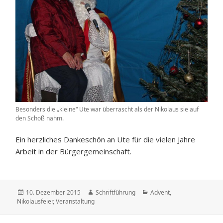
Besonders die „kleine“ Ute war überrascht als der Nikolaus sie auf
den Schoß nahm.
Ein herzliches Dankeschön an Ute für die vielen Jahre
Arbeit in der Bürgergemeinschaft.
Veröffentlicht
Autor
Kategorien
10. Dezember 2015
Schriftführung
Advent
,
am
Nikolausfeier
,
Veranstaltung
Beitrags-